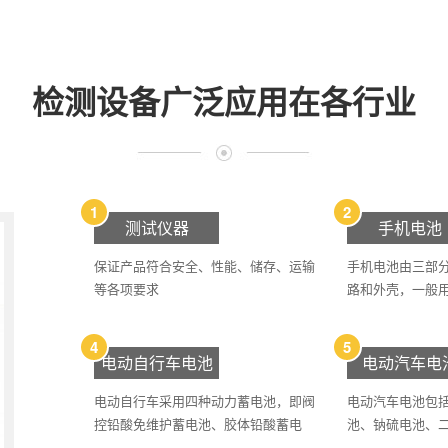
检测设备广泛应用在各行业
1
2
测试仪器
手机电池
保证产品符合安全、性能、储存、运输
手机电池由三部
等各项要求
路和外壳，一般
池
4
5
电动自行车电池
电动汽车电
电动自行车采用四种动力蓄电池，即阀
电动汽车电池包
控铅酸免维护蓄电池、胶体铅酸蓄电
池、钠硫电池、
池、镍氢蓄电池和锂离子电池。
池、三元锂电池