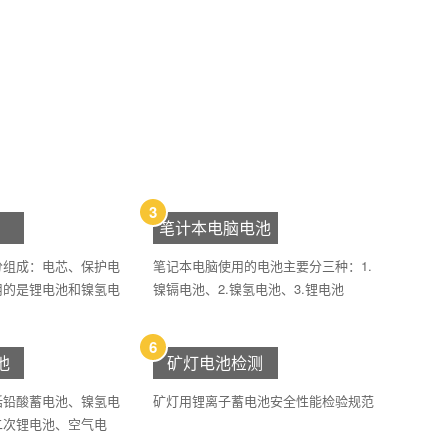
3
笔计本电脑电池
分组成：电芯、保护电
笔记本电脑使用的电池主要分三种：1.
用的是锂电池和镍氢电
镍镉电池、2.镍氢电池、3.锂电池
6
池
矿灯电池检测
括铅酸蓄电池、镍氢电
矿灯用锂离子蓄电池安全性能检验规范
二次锂电池、空气电
。