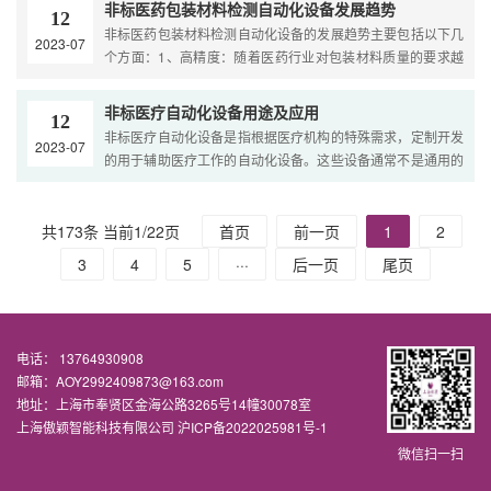
非标医药包装材料检测自动化设备发展趋势
12
非标医药包装材料检测自动化设备的发展趋势主要包括以下几
2023-07
个方面：1、高精度：随着医药行业对包装材料质量的要求越
来越高，非标医药包装材料检测自动化设备将越来越注重检
测...
非标医疗自动化设备用途及应用
12
非标医疗自动化设备是指根据医疗机构的特殊需求，定制开发
2023-07
的用于辅助医疗工作的自动化设备。这些设备通常不是通用的
标准设备，而是根据特定的医疗流程和需求进行设计和制造...
共173条 当前1/22页
首页
前一页
1
2
3
4
5
···
后一页
尾页
电话： 13764930908
邮箱：AOY2992409873@163.com
地址：上海市奉贤区金海公路3265号14幢30078室
上海傲颖智能科技有限公司
沪ICP备2022025981号-1
微信扫一扫