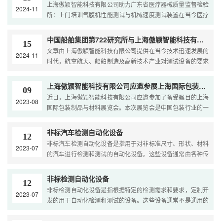
上海傲颖智能科技有限公司助力广东省医疗器械质量监督检验
2024-11
所：上门培训气腹机性能测试与机械速度测试装置在当今医疗
行业，医疗器械的质量和性能直接关系到患者的健康与安全...
中国船舶集团第722研究所与上海傲颖智能科技有限公司深入探讨真空衰减测试仪
15
文章由上海傲颖智能科技有限公司提供在当今技术迅速发展的
2024-11
时代，航空航天、船舶制造及高新技术产业对测试设备的要求
愈发严格。近期，中国船舶集团有限公司第722研究所与上
海...
上海傲颖智能科技有限公司应邀参展上海国际包装制品与材料展览会现场
09
近日，上海傲颖智能科技有限公司应邀参加了备受瞩目的上海
2023-08
国际包装制品与材料展览会。本次展览会是中国包装行业的一
大盛事，吸引着来自全国各地以及国际市场的众多企业参与...
非标汽车检测自动化设备
12
非标汽车检测自动化设备是指用于对非标准尺寸、形状、材料
2023-07
的汽车进行检测和测试的自动化设备。这些设备通常由各种传
感器、控制系统和机械部件组成，可以对汽车的外观、尺寸...
非标检测自动化设备
12
非标检测自动化设备是指根据特定的检测需求和要求，定制开
2023-07
发的用于自动化检测和测试的设备。这些设备通常不是通用的
标准设备，而是根据特定行业、产品或检测标准进行设计和...